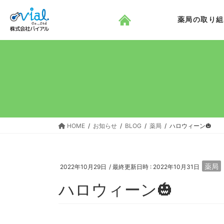
コ
ナ
ン
ビ
薬局の取り組
テ
ゲ
ン
ー
ツ
シ
へ
ョ
ス
ン
キ
に
ッ
移
プ
動
HOME
お知らせ
BLOG
薬局
ハロウィーン🎃
薬局
2022年10月29日
/ 最終更新日時 :
2022年10月31日
ハロウィーン🎃