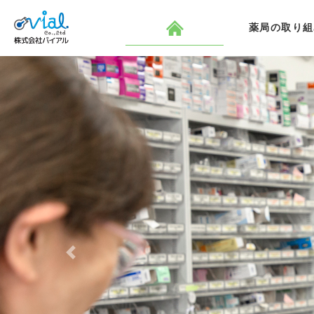
コ
ナ
ン
ビ
薬局の取り組
テ
ゲ
ン
ー
ツ
シ
へ
ョ
ス
ン
キ
に
ッ
移
プ
動
Previous