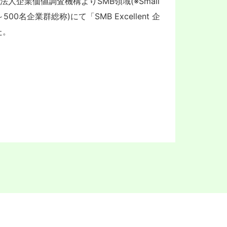
人企業価値調査機構よりSMB領域(※Small
数～500名企業群総称)にて「SMB Excellent 企
た。