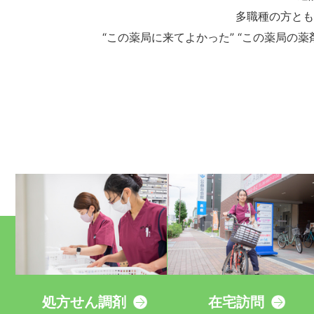
多職種の方とも
“この薬局に来てよかった” “この薬局
処方せん調剤
在宅訪問