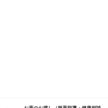
お薬が正しく用意されているかの最終監査をします。
ここで患者さんのお薬の薬歴も見ながら体重チェックや腎
機能・肝機能のチェック、治療経過など考慮して安心して
服用してもらえるように監査しています。
問題があればこの時点でも、主治医や患者さんにお問い合
わせさせていただきます。