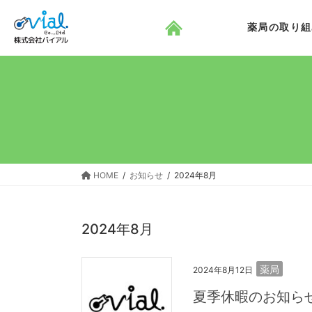
コ
ナ
ン
ビ
薬局の取り組
テ
ゲ
ン
ー
ツ
シ
へ
ョ
ス
ン
キ
に
ッ
移
プ
動
HOME
お知らせ
2024年8月
2024年8月
薬局
2024年8月12日
夏季休暇のお知ら