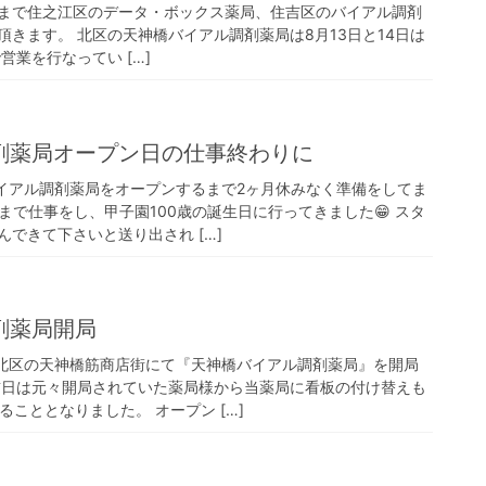
日(木)まで住之江区のデータ・ボックス薬局、住吉区のバイアル調剤
きます。 北区の天神橋バイアル調剤薬局は8月13日と14日は
営業を行なってい […]
剤薬局オープン日の仕事終わりに
バイアル調剤薬局をオープンするまで2ヶ月休みなく準備をしてま
まで仕事をし、甲子園100歳の誕生日に行ってきました😁 スタ
できて下さいと送り出され […]
剤薬局開局
市北区の天神橋筋商店街にて『天神橋バイアル調剤薬局』を開局
前日は元々開局されていた薬局様から当薬局に看板の付け替えも
ることとなりました。 オープン […]