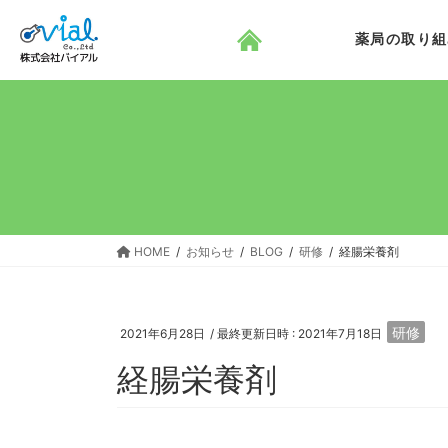
コ
ナ
ン
ビ
薬局の取り組
テ
ゲ
ン
ー
ツ
シ
へ
ョ
ス
ン
キ
に
ッ
移
プ
動
HOME
お知らせ
BLOG
研修
経腸栄養剤
研修
2021年6月28日
/ 最終更新日時 :
2021年7月18日
経腸栄養剤