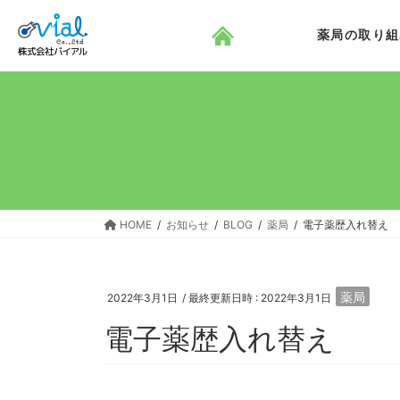
コ
ナ
ン
ビ
薬局の取り組
テ
ゲ
ン
ー
ツ
シ
へ
ョ
ス
ン
キ
に
ッ
移
プ
動
HOME
お知らせ
BLOG
薬局
電子薬歴入れ替え
薬局
2022年3月1日
/ 最終更新日時 :
2022年3月1日
電子薬歴入れ替え