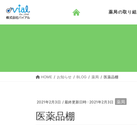
コ
ナ
ン
ビ
薬局の取り組
テ
ゲ
ン
ー
ツ
シ
へ
ョ
ス
ン
キ
に
ッ
移
プ
動
HOME
お知らせ
BLOG
薬局
医薬品棚
薬局
2021年2月3日
/ 最終更新日時 :
2021年2月3日
医薬品棚