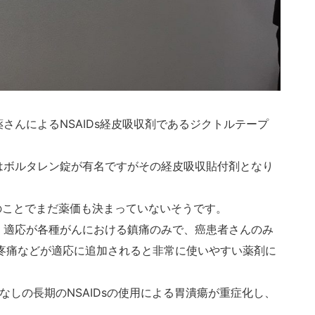
さんによるNSAIDs経皮吸収剤であるジクトルテープ
はボルタレン錠が有名ですがその経皮吸収貼付剤となり
のことでまだ薬価も決まっていないそうです。
、適応が各種がんにおける鎮痛のみで、癌患者さんのみ
疼痛などが適応に追加されると非常に使いやすい薬剤に
なしの長期のNSAIDsの使用による胃潰瘍が重症化し、