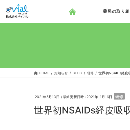
コ
ナ
ン
ビ
薬局の取り組
テ
ゲ
ン
ー
ツ
シ
へ
ョ
ス
ン
キ
に
ッ
移
プ
動
HOME
お知らせ
BLOG
研修
世界初NSAIDs経
研修
2021年5月13日
/ 最終更新日時 :
2021年11月16日
世界初NSAIDs経皮吸