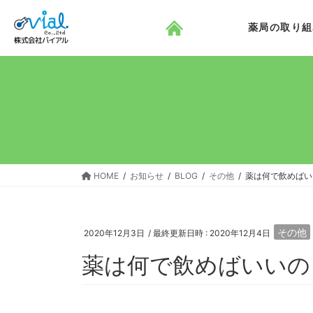
コ
ナ
ン
ビ
薬局の取り組
テ
ゲ
ン
ー
ツ
シ
へ
ョ
ス
ン
キ
に
ッ
移
プ
動
HOME
お知らせ
BLOG
その他
薬は何で飲めばい
その他
2020年12月3日
/ 最終更新日時 :
2020年12月4日
薬は何で飲めばいいの