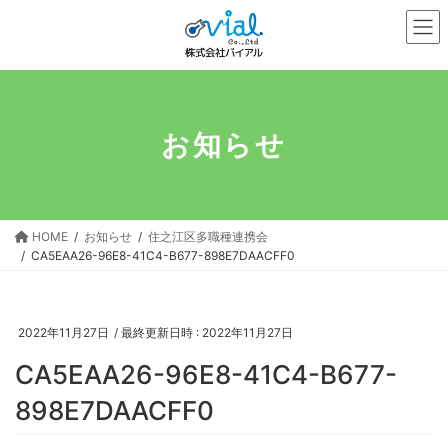
コ
ナ
ン
ビ
テ
ゲ
ン
ー
ツ
シ
へ
ョ
お知らせ
ス
ン
キ
に
ッ
移
プ
動
HOME
お知らせ
住之江区多職種連携会
CA5EAA26-96E8-41C4-B677-898E7DAACFF0
2022年11月27日
/ 最終更新日時 :
2022年11月27日
CA5EAA26-96E8-41C4-B677-
898E7DAACFF0