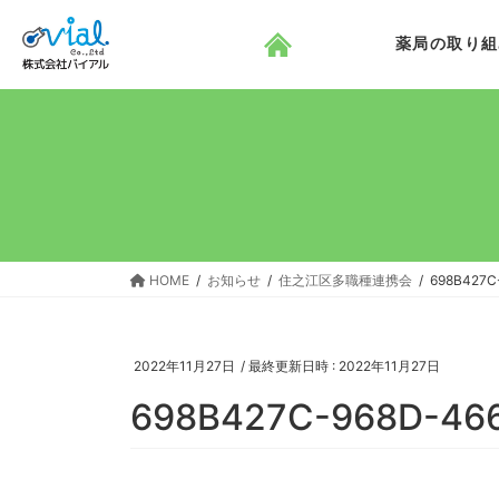
コ
ナ
ン
ビ
薬局の取り組
テ
ゲ
ン
ー
ツ
シ
へ
ョ
ス
ン
キ
に
ッ
移
プ
動
HOME
お知らせ
住之江区多職種連携会
698B427C
2022年11月27日
/ 最終更新日時 :
2022年11月27日
698B427C-968D-46