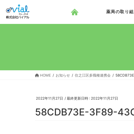
コ
ナ
ン
ビ
薬局の取り組
テ
ゲ
ン
ー
ツ
シ
へ
ョ
ス
ン
キ
に
ッ
移
プ
動
HOME
お知らせ
住之江区多職種連携会
58CDB73E
2022年11月27日
/ 最終更新日時 :
2022年11月27日
58CDB73E-3F89-43