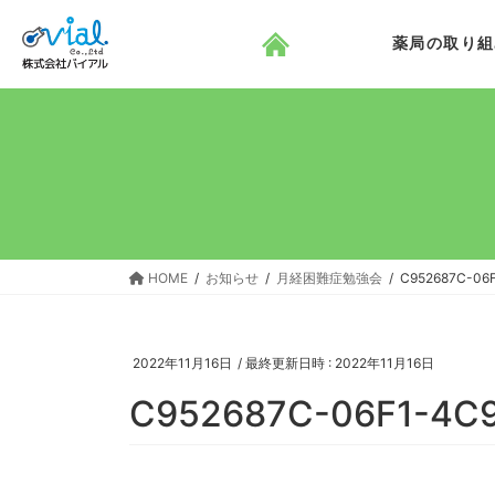
コ
ナ
ン
ビ
薬局の取り組
テ
ゲ
ン
ー
ツ
シ
へ
ョ
ス
ン
キ
に
ッ
移
プ
動
HOME
お知らせ
月経困難症勉強会
C952687C-06
2022年11月16日
/ 最終更新日時 :
2022年11月16日
C952687C-06F1-4C