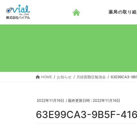
コ
ナ
ン
ビ
薬局の取り組
テ
ゲ
ン
ー
ツ
シ
へ
ョ
ス
ン
キ
に
ッ
移
プ
動
HOME
お知らせ
月経困難症勉強会
63E99CA3-9B
2022年11月16日
/ 最終更新日時 :
2022年11月16日
63E99CA3-9B5F-41