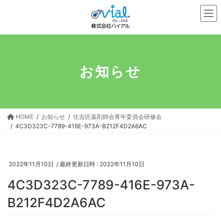
コ
ナ
ン
ビ
テ
ゲ
ン
ー
ツ
シ
へ
ョ
お知らせ
ス
ン
キ
に
ッ
移
プ
動
HOME
お知らせ
住吉区薬剤師会青年委員会研修会
4C3D323C-7789-416E-973A-B212F4D2A6AC
2022年11月10日
/ 最終更新日時 :
2022年11月10日
4C3D323C-7789-416E-973A-
B212F4D2A6AC