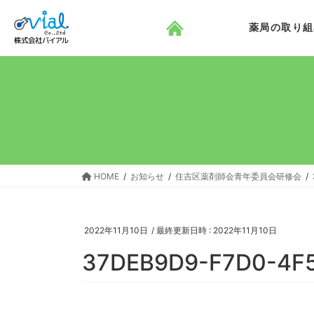
コ
ナ
ン
ビ
薬局の取り組
テ
ゲ
ン
ー
ツ
シ
へ
ョ
ス
ン
キ
に
ッ
移
プ
動
HOME
お知らせ
住吉区薬剤師会青年委員会研修会
2022年11月10日
/ 最終更新日時 :
2022年11月10日
37DEB9D9-F7D0-4F