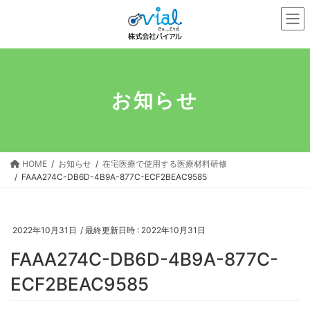
コ
ナ
ン
ビ
テ
ゲ
ン
ー
ツ
シ
へ
ョ
お知らせ
ス
ン
キ
に
ッ
移
プ
動
HOME
お知らせ
在宅医療で使用する医療材料研修
FAAA274C-DB6D-4B9A-877C-ECF2BEAC9585
2022年10月31日
/ 最終更新日時 :
2022年10月31日
FAAA274C-DB6D-4B9A-877C-
ECF2BEAC9585