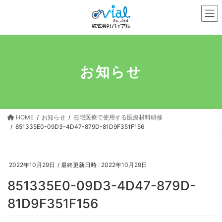
コ
ナ
ン
ビ
テ
ゲ
ン
ー
ツ
シ
へ
ョ
お知らせ
ス
ン
キ
に
ッ
移
プ
動
HOME
お知らせ
在宅医療で使用する医療材料研修
851335E0-09D3-4D47-879D-81D9F351F156
2022年10月29日
/ 最終更新日時 :
2022年10月29日
851335E0-09D3-4D47-879D-
81D9F351F156