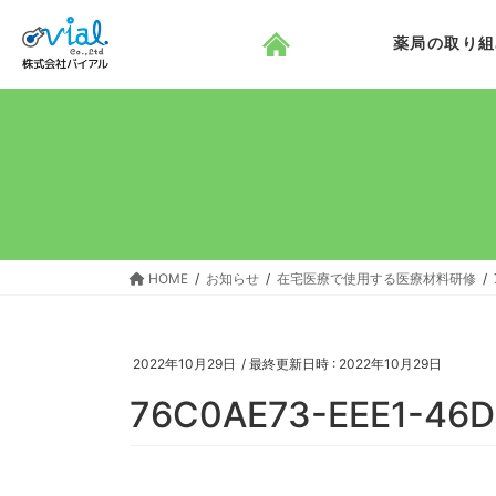
コ
ナ
ン
ビ
薬局の取り組
テ
ゲ
ン
ー
ツ
シ
へ
ョ
ス
ン
キ
に
ッ
移
プ
動
HOME
お知らせ
在宅医療で使用する医療材料研修
2022年10月29日
/ 最終更新日時 :
2022年10月29日
76C0AE73-EEE1-46