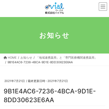
コ
ナ
ン
ビ
テ
ゲ
ン
ー
ツ
シ
へ
ョ
お知らせ
ス
ン
キ
に
ッ
移
プ
動
HOME
お知らせ
「地域連携薬局」と「専門医療機関連携薬局」
9B1E4AC6-7236-4BCA-9D1E-8DD30623E6AA
2021年7月21日
/ 最終更新日時 :
2021年7月21日
9B1E4AC6-7236-4BCA-9D1E-
8DD30623E6AA