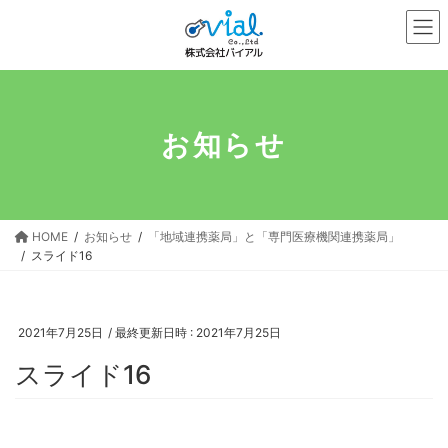
コ
ナ
ン
ビ
テ
ゲ
ン
ー
ツ
シ
へ
ョ
お知らせ
ス
ン
キ
に
ッ
移
プ
動
HOME
お知らせ
「地域連携薬局」と「専門医療機関連携薬局」
スライド16
2021年7月25日
/ 最終更新日時 :
2021年7月25日
スライド16