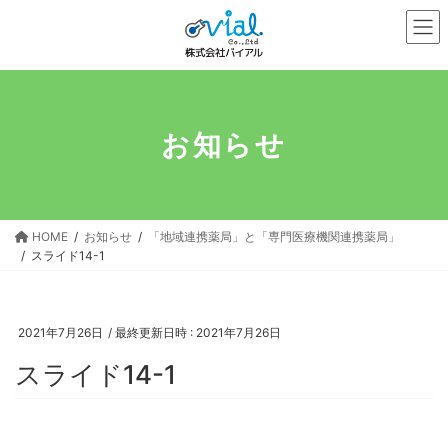
コ
ナ
ン
ビ
テ
ゲ
ン
ー
ツ
シ
へ
ョ
お知らせ
ス
ン
キ
に
ッ
移
プ
動
HOME
お知らせ
「地域連携薬局」と「専門医療機関連携薬局」
スライド14-1
2021年7月26日
/ 最終更新日時 :
2021年7月26日
スライド14-1