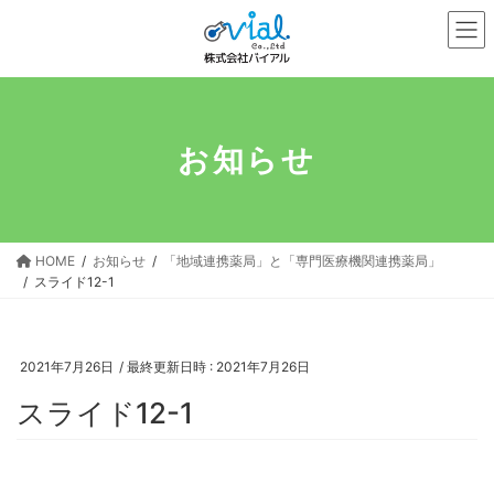
コ
ナ
ン
ビ
テ
ゲ
ン
ー
ツ
シ
へ
ョ
お知らせ
ス
ン
キ
に
ッ
移
プ
動
HOME
お知らせ
「地域連携薬局」と「専門医療機関連携薬局」
スライド12-1
2021年7月26日
/ 最終更新日時 :
2021年7月26日
スライド12-1