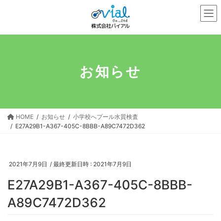
コ
ナ
ン
ビ
テ
ゲ
ン
ー
ツ
シ
へ
ョ
お知らせ
ス
ン
キ
に
ッ
移
プ
動
HOME
お知らせ
小学校へプール水質検査
E27A29B1-A367-405C-8BBB-A89C7472D362
2021年7月9日
/ 最終更新日時 :
2021年7月9日
E27A29B1-A367-405C-8BBB-
A89C7472D362