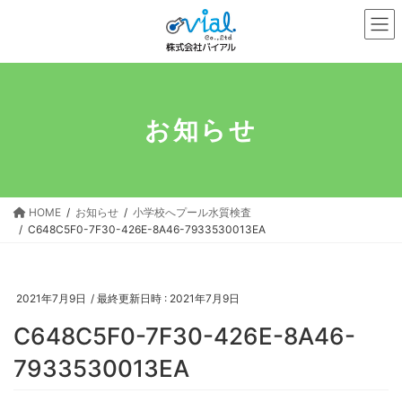
コ
ナ
ン
ビ
テ
ゲ
ン
ー
ツ
シ
へ
ョ
お知らせ
ス
ン
キ
に
ッ
移
プ
動
HOME
お知らせ
小学校へプール水質検査
C648C5F0-7F30-426E-8A46-7933530013EA
2021年7月9日
/ 最終更新日時 :
2021年7月9日
C648C5F0-7F30-426E-8A46-
7933530013EA