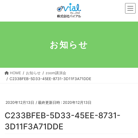
コ
ナ
ン
ビ
テ
ゲ
ン
ー
ツ
シ
へ
ョ
お知らせ
ス
ン
キ
に
ッ
移
プ
動
HOME
お知らせ
zoom講演会
C233BFEB-5D33-45EE-8731-3D11F3A71DDE
2020年12月13日
/ 最終更新日時 :
2020年12月13日
C233BFEB-5D33-45EE-8731-
3D11F3A71DDE