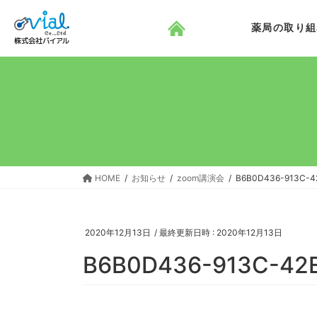
コ
ナ
ン
ビ
薬局の取り組
テ
ゲ
ン
ー
ツ
シ
へ
ョ
ス
ン
キ
に
ッ
移
プ
動
HOME
お知らせ
zoom講演会
B6B0D436-913C-4
2020年12月13日
/ 最終更新日時 :
2020年12月13日
B6B0D436-913C-42