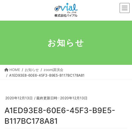
コ
ナ
ン
ビ
テ
ゲ
ン
ー
ツ
シ
へ
ョ
お知らせ
ス
ン
キ
に
ッ
移
プ
動
HOME
お知らせ
zoom講演会
A1ED93E8-60E6-45F3-B9E5-B117BC178A81
2020年12月13日
/ 最終更新日時 :
2020年12月13日
A1ED93E8-60E6-45F3-B9E5-
B117BC178A81