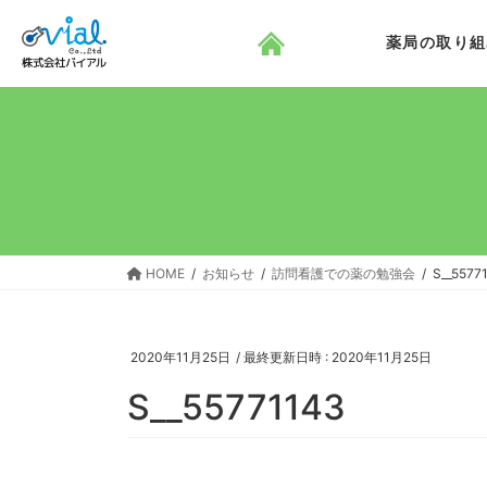
コ
ナ
ン
ビ
薬局の取り組
テ
ゲ
ン
ー
ツ
シ
へ
ョ
ス
ン
キ
に
ッ
移
プ
動
HOME
お知らせ
訪問看護での薬の勉強会
S__5577
2020年11月25日
/ 最終更新日時 :
2020年11月25日
S__55771143