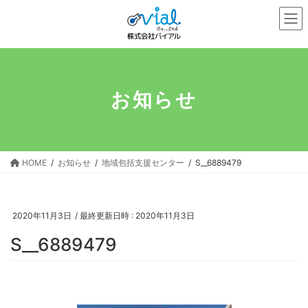
コ
ナ
ン
ビ
テ
ゲ
ン
ー
ツ
シ
へ
ョ
お知らせ
ス
ン
キ
に
ッ
移
プ
動
HOME
お知らせ
地域包括支援センター
S__6889479
2020年11月3日
/ 最終更新日時 :
2020年11月3日
S__6889479