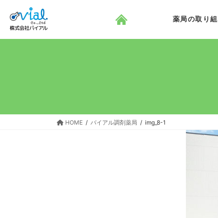
コ
ナ
ン
ビ
薬局の取り組
テ
ゲ
ン
ー
ツ
シ
へ
ョ
ス
ン
キ
に
ッ
移
プ
動
HOME
バイアル調剤薬局
img_8-1