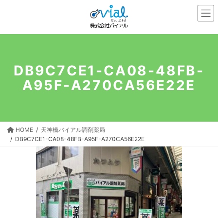
コ
ナ
ン
ビ
テ
ゲ
ン
ー
ツ
シ
へ
ョ
DB9C7CE1-CA08-48FB-
ス
ン
A95F-A270CA56E22E
キ
に
ッ
移
プ
動
HOME
天神橋バイアル調剤薬局
DB9C7CE1-CA08-48FB-A95F-A270CA56E22E