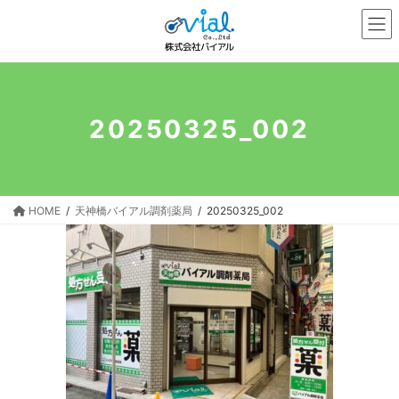
コ
ナ
ン
ビ
テ
ゲ
ン
ー
ツ
シ
へ
ョ
20250325_002
ス
ン
キ
に
ッ
移
プ
動
HOME
天神橋バイアル調剤薬局
20250325_002