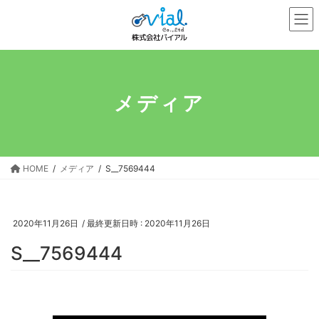
コ
ナ
ン
ビ
テ
ゲ
ン
ー
ツ
シ
へ
ョ
メディア
ス
ン
キ
に
ッ
移
プ
動
HOME
メディア
S__7569444
2020年11月26日
/ 最終更新日時 :
2020年11月26日
S__7569444