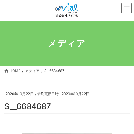
コ
ナ
ン
ビ
テ
ゲ
ン
ー
ツ
シ
へ
ョ
メディア
ス
ン
キ
に
ッ
移
プ
動
HOME
メディア
S__6684687
2020年10月22日
/ 最終更新日時 :
2020年10月22日
S__6684687