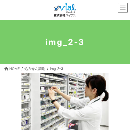
コ
ナ
ン
ビ
テ
ゲ
ン
ー
ツ
シ
へ
ョ
img_2-3
ス
ン
キ
に
ッ
移
プ
動
HOME
処方せん調剤
img_2-3