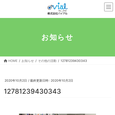
コ
ナ
ン
ビ
テ
ゲ
ン
ー
ツ
シ
へ
ョ
お知らせ
ス
ン
キ
に
ッ
移
プ
動
HOME
お知らせ
その他の活動
12781239430343
2020年10月2日
/ 最終更新日時 :
2020年10月2日
12781239430343