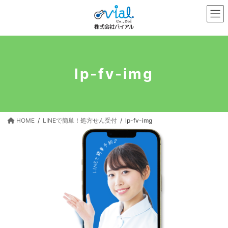
コ
ナ
ン
ビ
テ
ゲ
ン
ー
ツ
シ
へ
ョ
lp-fv-img
ス
ン
キ
に
ッ
移
プ
動
HOME
LINEで簡単！処方せん受付
lp-fv-img