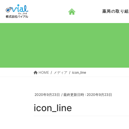
コ
ナ
ン
ビ
薬局の取り組
テ
ゲ
ン
ー
ツ
シ
へ
ョ
ス
ン
キ
に
ッ
移
プ
動
HOME
メディア
icon_line
2020年9月23日
/ 最終更新日時 :
2020年9月23日
icon_line