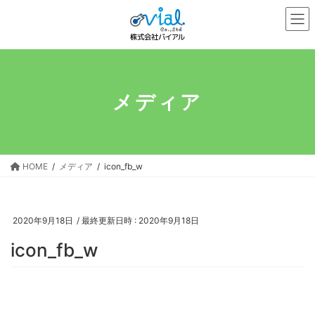
コ
ナ
ン
ビ
テ
ゲ
ン
ー
ツ
シ
へ
ョ
メディア
ス
ン
キ
に
ッ
移
プ
動
HOME
メディア
icon_fb_w
2020年9月18日
/ 最終更新日時 :
2020年9月18日
icon_fb_w