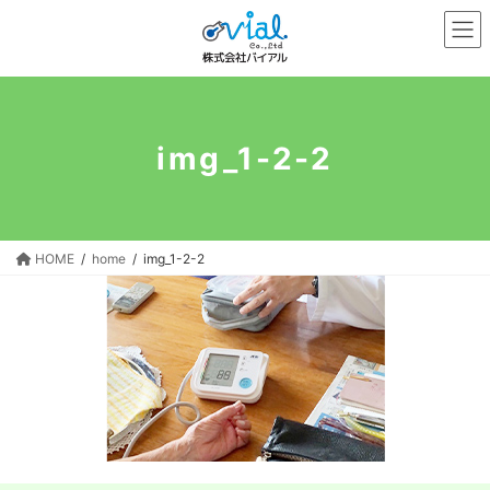
コ
ナ
ン
ビ
テ
ゲ
ン
ー
ツ
シ
へ
ョ
img_1-2-2
ス
ン
キ
に
ッ
移
プ
動
HOME
home
img_1-2-2