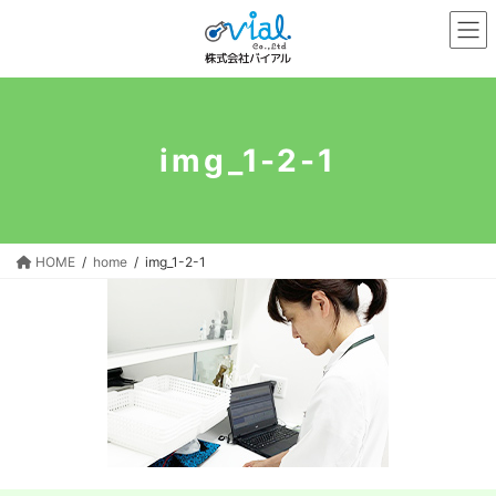
コ
ナ
ン
ビ
テ
ゲ
ン
ー
ツ
シ
へ
ョ
img_1-2-1
ス
ン
キ
に
ッ
移
プ
動
HOME
home
img_1-2-1