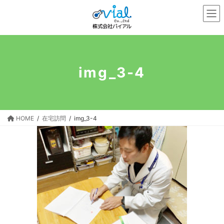
コ
ナ
ン
ビ
テ
ゲ
ン
ー
ツ
シ
へ
ョ
img_3-4
ス
ン
キ
に
ッ
移
プ
動
HOME
在宅訪問
img_3-4