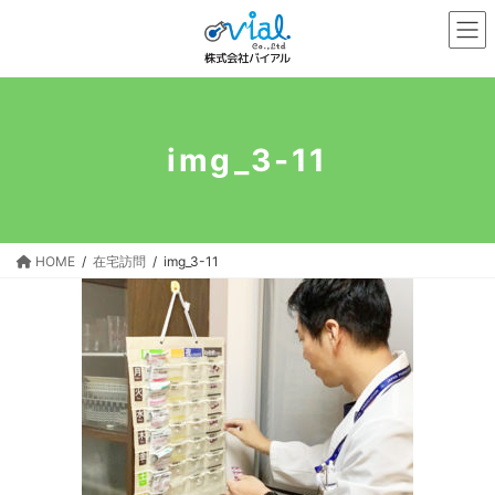
コ
ナ
ン
ビ
テ
ゲ
ン
ー
ツ
シ
へ
ョ
img_3-11
ス
ン
キ
に
ッ
移
プ
動
HOME
在宅訪問
img_3-11