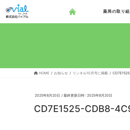
コ
ナ
ン
ビ
薬局の取り組
テ
ゲ
ン
ー
ツ
シ
へ
ョ
ス
ン
キ
に
ッ
移
プ
動
HOME
お知らせ
リンネル10月号に掲載
CD7E1525
2025年8月20日
/ 最終更新日時 :
2025年8月20日
CD7E1525-CDB8-4C