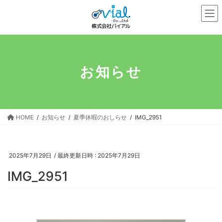
コ
ナ
ン
ビ
テ
ゲ
ン
ー
ツ
シ
へ
ョ
お知らせ
ス
ン
キ
に
ッ
移
プ
動
HOME
お知らせ
夏季休暇のおしらせ
IMG_2951
2025年7月29日
/ 最終更新日時 :
2025年7月29日
IMG_2951