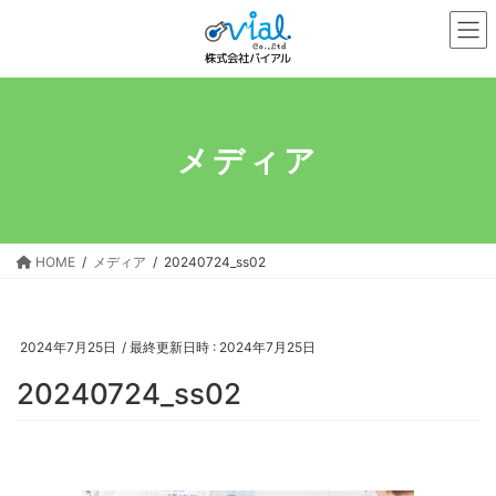
コ
ナ
ン
ビ
テ
ゲ
ン
ー
ツ
シ
へ
ョ
メディア
ス
ン
キ
に
ッ
移
プ
動
HOME
メディア
20240724_ss02
2024年7月25日
/ 最終更新日時 :
2024年7月25日
20240724_ss02