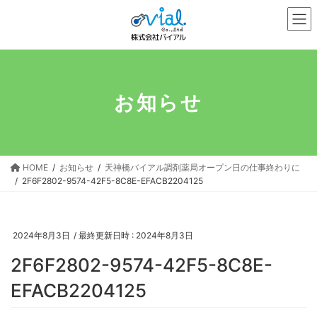
コ
ナ
ン
ビ
テ
ゲ
ン
ー
ツ
シ
へ
ョ
お知らせ
ス
ン
キ
に
ッ
移
プ
動
HOME
お知らせ
天神橋バイアル調剤薬局オープン日の仕事終わりに
2F6F2802-9574-42F5-8C8E-EFACB2204125
2024年8月3日
/ 最終更新日時 :
2024年8月3日
2F6F2802-9574-42F5-8C8E-
EFACB2204125