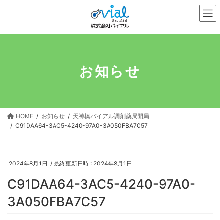
コ
ナ
ン
ビ
テ
ゲ
ン
ー
ツ
シ
へ
ョ
お知らせ
ス
ン
キ
に
ッ
移
プ
動
HOME
お知らせ
天神橋バイアル調剤薬局開局
C91DAA64-3AC5-4240-97A0-3A050FBA7C57
2024年8月1日
/ 最終更新日時 :
2024年8月1日
C91DAA64-3AC5-4240-97A0-
3A050FBA7C57