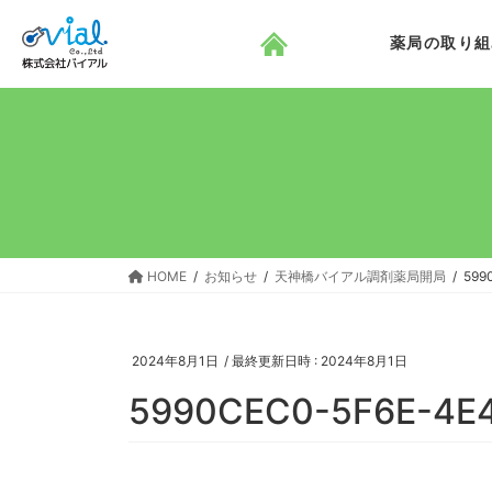
コ
ナ
ン
ビ
薬局の取り組
テ
ゲ
ン
ー
ツ
シ
へ
ョ
ス
ン
キ
に
ッ
移
プ
動
HOME
お知らせ
天神橋バイアル調剤薬局開局
599
2024年8月1日
/ 最終更新日時 :
2024年8月1日
5990CEC0-5F6E-4E